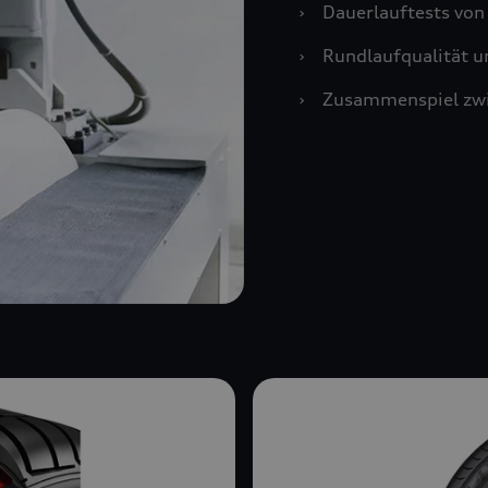
›
Dauerlauftests vo
›
Rundlaufqualität u
›
Zusammenspiel zwi