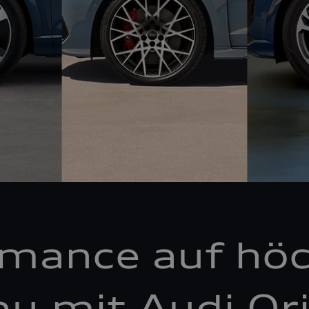
rmance auf hö
au mit Audi Ori