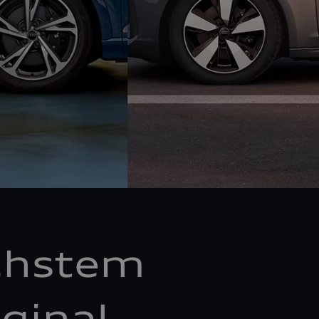
chstem
ginal